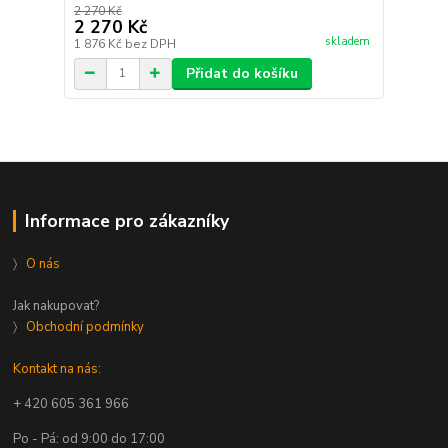
2 270 Kč
2 270 Kč
skladem
1 876 Kč
bez DPH
Přidat do košíku
Informace pro zákazníky
〉
O nás
Jak nakupovat?
〉
Obchodní podmínky
Kontakt na nás:
+ 420 605 361 966
Po - Pá: od 9:00 do 17:00