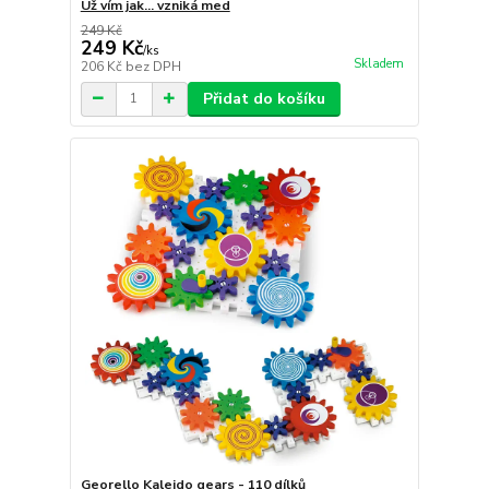
Už vím jak... vzniká med
249 Kč
249 Kč
/
ks
Skladem
206 Kč
bez DPH
Přidat do košíku
Georello Kaleido gears - 110 dílků