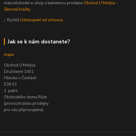
maloobchodní e-shop a kamennou prodejnu
Obchod U Motýla -
Šikovné hračky
〉 Rychlé
Odstoupení od smlouvy
Jak se k nám dostanete?
mapa
Obchod U Motýla
Družstevní 1401
Hlinsko v Čechách
539 01
1. patro
Obchodního domu Růže
(provozní dobu prodejny
pro vás připravujeme)