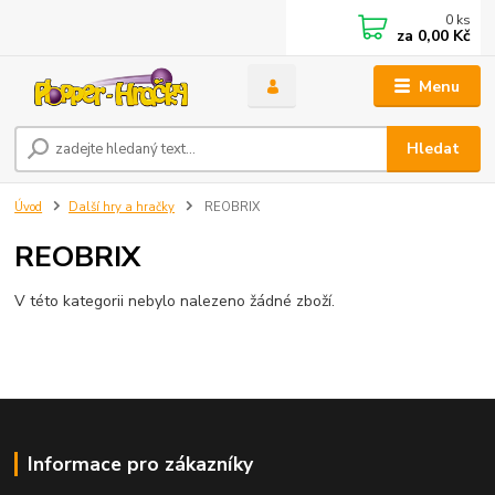
0
ks
za
0,00 Kč
Menu
Hledat
Úvod
Další hry a hračky
REOBRIX
REOBRIX
V této kategorii nebylo nalezeno žádné zboží.
Informace pro zákazníky