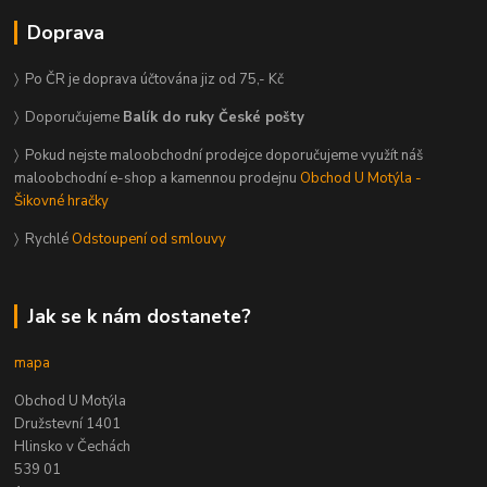
Doprava
〉 Po ČR je doprava účtována jiz od 75,- Kč
〉 Doporučujeme
Balík do ruky České pošty
〉 Pokud nejste maloobchodní prodejce doporučujeme využít náš
maloobchodní e-shop a kamennou prodejnu
Obchod U Motýla -
Šikovné hračky
〉 Rychlé
Odstoupení od smlouvy
Jak se k nám dostanete?
mapa
Obchod U Motýla
Družstevní 1401
Hlinsko v Čechách
539 01