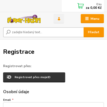
0
ks
za
0,00 Kč
Menu
Hledat
Registrace
Registrovat přes:
Registrovat přes mojeID
Osobní údaje
Email
*