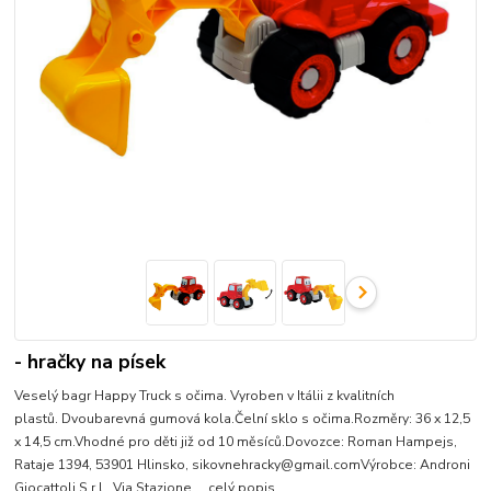
- hračky na písek
Veselý bagr Happy Truck s očima. Vyroben v Itálii z kvalitních
plastů. Dvoubarevná gumová kola.Čelní sklo s očima.Rozměry: 36 x 12,5
x 14,5 cm.Vhodné pro děti již od 10 měsíců.Dovozce: Roman Hampejs,
Rataje 1394, 53901 Hlinsko, sikovnehracky@gmail.comVýrobce: Androni
Giocattoli S.r.l., Via Stazione ...
celý popis