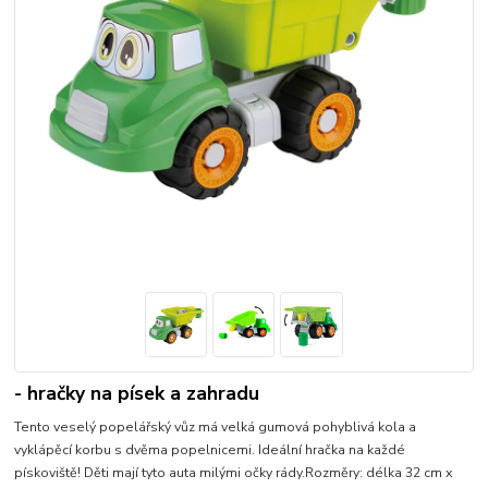
- hračky na písek a zahradu
Tento veselý popelářský vůz má velká gumová pohyblivá kola a
vyklápěcí korbu s dvěma popelnicemi. Ideální hračka na každé
pískoviště! Děti mají tyto auta milými očky rády.Rozměry: délka 32 cm x