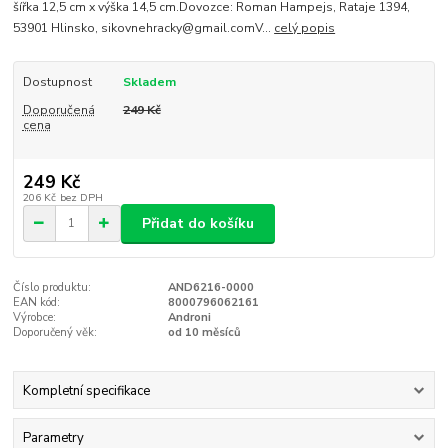
šířka 12,5 cm x výška 14,5 cm.Dovozce: Roman Hampejs, Rataje 1394,
53901 Hlinsko, sikovnehracky@gmail.comV...
celý popis
Dostupnost
Skladem
Doporučená
249 Kč
cena
249 Kč
206 Kč
bez DPH
Přidat do košíku
Číslo produktu:
AND6216-0000
EAN kód:
8000796062161
Výrobce:
Androni
Doporučený věk:
od 10 měsíců
Kompletní specifikace
Parametry