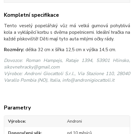
Kompletní specifikace
Tento veselý popelářský vůz má velká gumová pohyblivá
kola a vyklápěcí korbu s dvěma popelnicemi. Ideální hračka na
každé pískoviště! Děti mají tyto auta milými očky rády.
Rozměry:
délka 32 cm x šířka 12,5 cm x výška 14,5 cm.
Dovozce: Roman Hampejs, Rataje 1394, 53901 Hlinsko,
sikovnehracky@gmail.com
Výrobce: Androni Giocattoli S.r.l., Via Stazione 110, 28040
Varallo Pombia (NO), Italia, info@andronigiocattoli.it
Parametry
Výrobce
Androni
Doporučený věk
od 10 měsíců