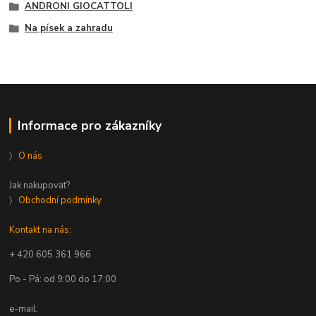
ANDRONI GIOCATTOLI
Na písek a zahradu
Informace pro zákazníky
〉
O nás
Jak nakupovat?
〉
Obchodní podmínky
Kontakt na nás:
+ 420 605 361 966
Po - Pá: od 9:00 do 17:00
e-mail: