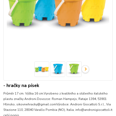
- hračky na písek
Průměr 17 cm. Výška 16 cm.Vyrobeno z kvalitního a stáleého italského
plastu značky Androni.Dovozce: Roman Hampejs, Rataje 1394, 53901
Hlinsko, sikovnehracky@gmail.comVýrobce: Androni Giocattoli S.r.l., Via
Stazione 110, 28040 Varallo Pombia (NO), Italia, info@andronigiocattoli.it
celý popis