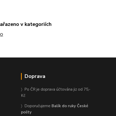
zařazeno v kategoriích
RO
Doprava
〉 Po ČR je doprava účtována jiz od 75,-
Kč
〉 Doporučujeme
Balík do ruky České
pošty