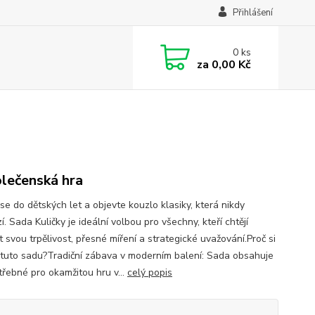
Přihlášení
0
ks
za
0,00 Kč
olečenská hra
se do dětských let a objevte kouzlo klasiky, která nikdy
. Sada Kuličky je ideální volbou pro všechny, kteří chtějí
t svou trpělivost, přesné míření a strategické uvažování.Proč si
 tuto sadu?Tradiční zábava v moderním balení: Sada obsahuje
třebné pro okamžitou hru v...
celý popis