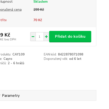
tupnost
Skladem
oručená cena
299 Kč
tříte
70 Kč
9 Kč
Přidat do košíku
 Kč
bez DPH
roduktu:
CAY109
EAN kód:
8422878071098
e:
Cayro
Doporučený věk:
od 6 let
ráčů:
2 - 6 hráčů
Parametry