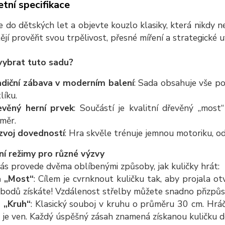
tní specifikace
e do dětských let a objevte kouzlo klasiky, která nikdy 
tějí prověřit svou trpělivost, přesné míření a strategické 
 vybrat tuto sadu?
adiční zábava v moderním balení
: Sada obsahuje vše p
líku.
evěný herní prvek
: Součástí je kvalitní dřevěný „mos
měr.
zvoj dovedností
: Hra skvěle trénuje jemnou motoriku, o
ní režimy pro různé výzvy
s provede dvěma oblíbenými způsoby, jak kuličky hrát:
 „Most“
: Cílem je cvrnknout kuličku tak, aby projala o
 bodů získáte! Vzdálenost střelby můžete snadno přizpů
 „Kruh“
: Klasický souboj v kruhu o průměru 30 cm. Hráč
t je ven. Každý úspěšný zásah znamená získanou kuličku do