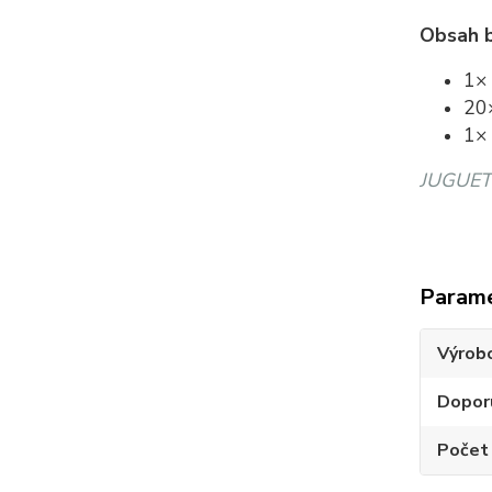
Obsah b
1× 
20×
1× 
JUGUETE
Param
Výrob
Dopor
Počet