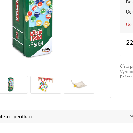
Dos
Dop
Uše
22
189
Číslo p
Výrobc
Počet h
etní specifikace