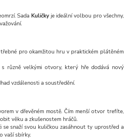
neomrzí. Sada
Kuličky
je ideální volbou pro všechny,
uvažování.
otřebné pro okamžitou hru v praktickém plátěném
t“ s různě velkými otvory, který hře dodává nový
dhad vzdálenosti a soustředění.
tvorem v dřevěném mostě. Čím menší otvor trefíte,
sobit věku a zkušenostem hráčů.
i se snaží svou kuličkou zasáhnout ty uprostřed a
 vaší sbírky.