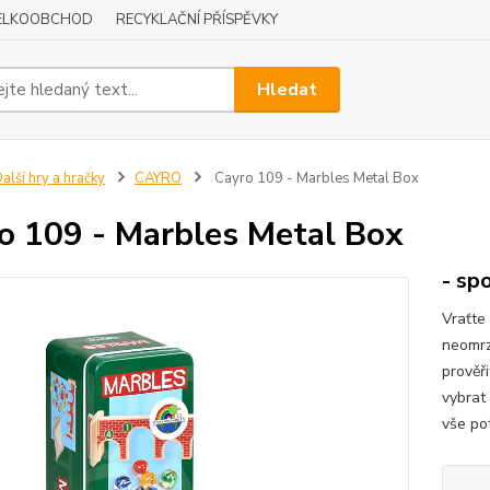
ELKOOBCHOD
RECYKLAČNÍ PŘÍSPĚVKY
Hledat
alší hry a hračky
CAYRO
Cayro 109 - Marbles Metal Box
o 109 - Marbles Metal Box
- sp
Vraťte 
neomrzí
prověři
vybrat
vše po