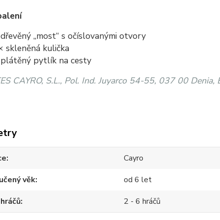
alení
dřevěný „most“ s očíslovanými otvory
 skleněná kulička
plátěný pytlík na cesty
S CAYRO, S.L., Pol. Ind. Juyarco 54-55, 037 00 Denia, 
etry
ce
Cayro
učený věk
od 6 let
 hráčů
2 - 6 hráčů