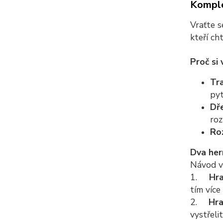
Komple
Vraťte s
kteří ch
Proč si
Tr
pyt
Dř
roz
Ro
Dva her
Návod vá
1.
Hra
tím více
2.
Hra
vystřeli