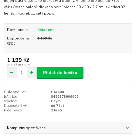
nejen krásný, ale také praktický a odolný. Vhodné pro děti od 7 let
věku.Obsah balení: dřevěná herní plocha 30 x 30 x 2,7 cm, skládací 32
herních figurek v...
celý popis
Dostupnost
Skladem
Doporučená
1 199 Kč
cena
1 199 Kč
991 Kč
bez DPH
Přidat do košíku
Číslo produktu:
CAY600
EAN kód:
8422878606009
Výrobce:
Cayro
Doporučený věk:
od 7 let
Počet hráčů:
2 hráči
Kompletní specifikace