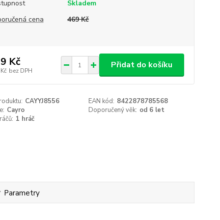
tupnost
Skladem
oručená cena
469 Kč
9 Kč
Přidat do košíku
 Kč
bez DPH
roduktu:
CAYYJ8556
EAN kód:
8422878785568
e:
Cayro
Doporučený věk:
od 6 let
ráčů:
1 hráč
Parametry