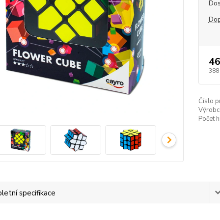
Dos
Dop
46
388
Číslo p
Výrobc
Počet h
etní specifikace