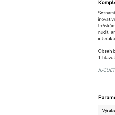
Komple
Seznamt
inovativ
ložisků
nudit an
interakt
Obsah b
1 hlavo
JUGUETE
Param
Výrob