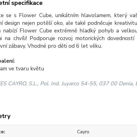
tní specifikace
e se s Flower Cube, unikátním hlavolamem, který vaš
ní design nejen potěší oko, ale také podněcuje kreativi
m nabízí Flower Cube extrémně hladký pohyb a velkou 
i na chvíli! Podporuje rozvoj motorických dovedností a
ivní zábavy. Vhodné pro děti od 6 let věku.
alení:
lam ve tvaru květu
S CAYRO, S.L., Pol. Ind. Juyarco 54-55, 037 00 Denia, 
etry
ce
Cayro