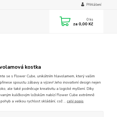
Přihlášení
0
ks
za
0,00 Kč
avolamová kostka
te se s Flower Cube, unikátním hlavolamem, který vašim
přinese spoustu zábavy a výzev! Jeho inovativní design nejen
oko, ale také podněcuje kreativitu a logické myšlení. Díky
ovaným kuličkovým ložiskům nabízí Flower Cube extrémně
pohyb a velkou rychlost skládání, což ...
celý popis