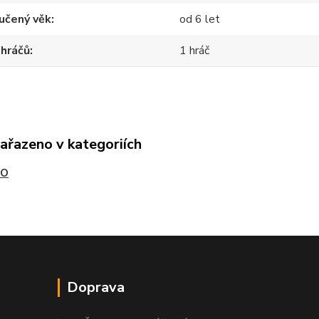
učený věk
od 6 let
 hráčů
1 hráč
zařazeno v kategoriích
RO
Doprava