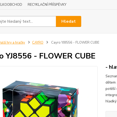
ELKOOBCHOD
RECYKLAČNÍ PŘÍSPĚVKY
Hledat
alší hry a hračky
CAYRO
Cayro YJ8556 - FLOWER CUBE
ro YJ8556 - FLOWER CUBE
- hl
Seznam
dětem 
potěší 
integr
hladký 