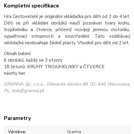
Kompletní specifikace
Hra Cestovatelé je originální vkládačka pro děti od 2 do 4 let.
Děti se při vkládání obrázků naučí poznávat tvary kruhu,
trojúhelníku a čtverce, přičemž rozvíjejí jemnou motoriku,
vyjadřovací schopnosti a soustředění. Tato vzdělávací
vkládačka neobsahuje žádné plasty. Vhodné pro děti od 2 let.
Obsah balení:
6 obrázků, každý se 3 otvory
18 žetonů: KRUHY, TROJÚHELNÍKY a ČTVERCE
návrhy her
GRANNA Sp. z o.o., Edwarda Jelinka 48, 01-646 Warszawa,
PL, bok@granna.pl
Parametry
Výrobce
Granna