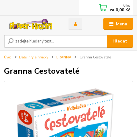
0
ks
za
0,00 Kč
Menu
Hledat
Úvod
Další hry a hračky
GRANNA
Granna Cestovatelé
Granna Cestovatelé