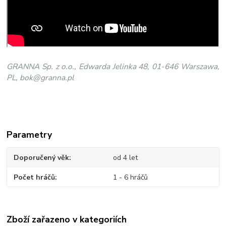
GRANNA Sp. z o.o., Edwarda Jelinka 48, 01-646 Warszawa,
PL, bok@granna.pl
Parametry
Doporučený věk
od 4 let
Počet hráčů
1 - 6 hráčů
Zboží zařazeno v kategoriích