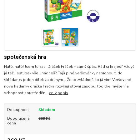
společenská hra
Haló, haló! Jsem tu zas! Dráček Fráček – samý špás. Rád si hraješ? Vždyť
já též, jestlipak vše uhádneš? Tajů plné veršovánky nabídnou ti do
skládanky jeden dílek za druhým… Že to zvládneš, to já vím! Veršované
nové hádanky dráčka Fráčka rozvíjejí slovní zásobu, logické myšlení a
schopnost soustředěn...
celý popis
Dostupnost
Skladem
Doporučená
369 Kč
cena