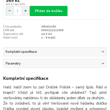
369 Kč
305 Kč
bez DPH
Přidat do košíku
Číslo produktu:
GRA02180
EAN kód:
5900221021806
Doporučený věk:
od 4 let
Počet hráčů:
1 - 6 hráčů
Kompletní specifikace
Parametry
Kompletní specifikace
Haló, haló! Jsem tu zas! Dráček Fráček – samý špás. Rád si
hraješ? Vždyť já též, jestlipak vše uhádneš? Tajů plné
veršovánky nabídnou ti do skládanky jeden dílek za druhým…
Že to zvládneš, to já vím! Veršované nové hádanky dráčka
Fráčka rozvíjejí slovní zásobu, logické myšlení a schopnost