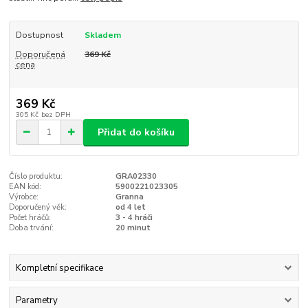
Dostupnost
Skladem
Doporučená
369 Kč
cena
369 Kč
305 Kč
bez DPH
Přidat do košíku
Číslo produktu:
GRA02330
EAN kód:
5900221023305
Výrobce:
Granna
Doporučený věk:
od 4 let
Počet hráčů:
3 - 4 hráči
Doba trvání:
20 minut
Kompletní specifikace
Parametry