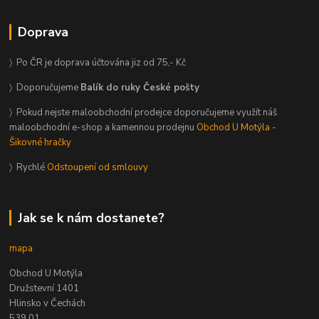
Doprava
〉 Po ČR je doprava účtována jiz od 75,- Kč
〉 Doporučujeme
Balík do ruky České pošty
〉 Pokud nejste maloobchodní prodejce doporučujeme využít náš
maloobchodní e-shop a kamennou prodejnu
Obchod U Motýla -
Šikovné hračky
〉 Rychlé
Odstoupení od smlouvy
Jak se k nám dostanete?
mapa
Obchod U Motýla
Družstevní 1401
Hlinsko v Čechách
539 01