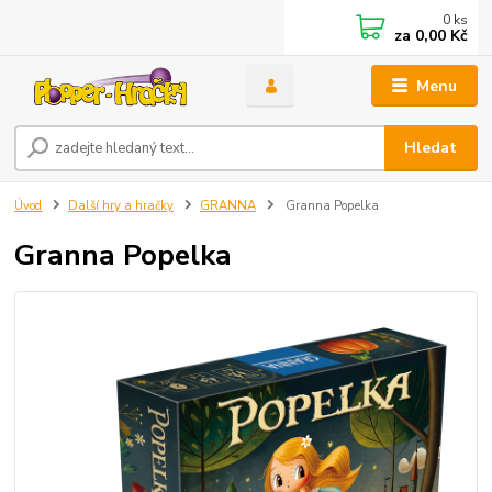
0
ks
za
0,00 Kč
Menu
Hledat
Úvod
Další hry a hračky
GRANNA
Granna Popelka
Granna Popelka