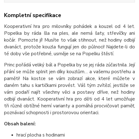
Kompletní specifikace
Kooperativní hra pro milovníky pohádek a kouzel od 4 let.
Popelka by ráda šla na ples, ale nemá šaty, střevíčky ani
kočár. Pomozte jí! Musíte to však stihnout, než hodiny odbijí
dvanáct, protože kouzla fungují jen do půlnoci! Najdete-li do
té doby vše potřebné, usměje se na Popelku štěstí.
Princ pořádá veliký bál a Popelka by se jej ráda zúčastnila. Její
přání se může splnit jen díky kouzlům… a vašemu postřehu a
paměti! Na kostce se vám zobrazí akce, které můžete v
daném tahu s kartičkami provést. Váš tým zvítězí, jestliže se
vám podaří najít všechny věci a postavy dříve, než hodiny
odbijí dvanáct. Kooperativní hra pro děti od 4 let umožňuje
tři různě obtížné herní varianty a pomáhá procvičovat paměť,
poznávací schopnosti i prostorovou orientaci.
Obsah balení:
hrací plocha s hodinami