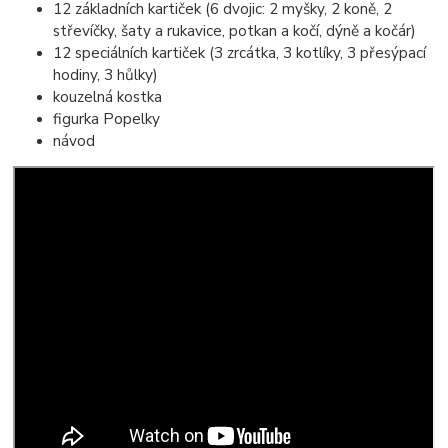
12 základních kartiček (6 dvojic: 2 myšky, 2 koně, 2
střevíčky, šaty a rukavice, potkan a kočí, dýně a kočár)
12 speciálních kartiček (3 zrcátka, 3 kotlíky, 3 přesýpací
hodiny, 3 hůlky)
kouzelná kostka
figurka Popelky
návod