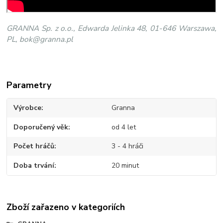
GRANNA Sp. z o.o., Edwarda Jelinka 48, 01-646 Warszawa,
PL, bok@granna.pl
Parametry
Výrobce
Granna
Doporučený věk
od 4 let
Počet hráčů
3 - 4 hráči
Doba trvání
20 minut
Zboží zařazeno v kategoriích