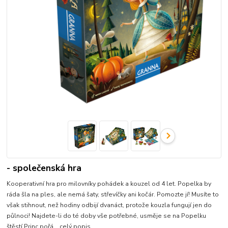
- společenská hra
Kooperativní hra pro milovníky pohádek a kouzel od 4 let. Popelka by
ráda šla na ples, ale nemá šaty, střevíčky ani kočár. Pomozte jí! Musíte to
však stihnout, než hodiny odbijí dvanáct, protože kouzla fungují jen do
půlnoci! Najdete-li do té doby vše potřebné, usměje se na Popelku
štěstí.Princ pořá...
celý popis