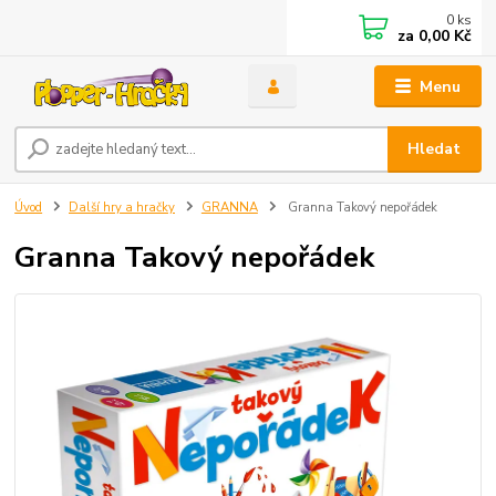
0
ks
za
0,00 Kč
Menu
Hledat
Úvod
Další hry a hračky
GRANNA
Granna Takový nepořádek
Granna Takový nepořádek