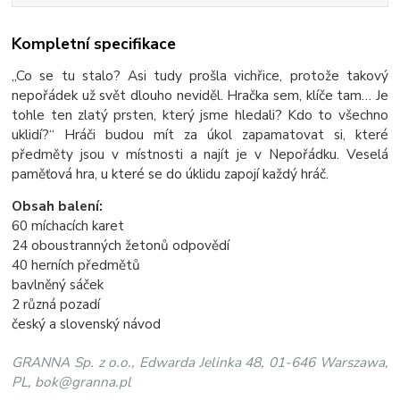
Kompletní specifikace
„Co se tu stalo? Asi tudy prošla vichřice, protože takový
nepořádek už svět dlouho neviděl. Hračka sem, klíče tam… Je
tohle ten zlatý prsten, který jsme hledali? Kdo to všechno
uklidí?“ Hráči budou mít za úkol zapamatovat si, které
předměty jsou v místnosti a najít je v Nepořádku. Veselá
paměťová hra, u které se do úklidu zapojí každý hráč.
Obsah balení:
60 míchacích karet
24 oboustranných žetonů odpovědí
40 herních předmětů
bavlněný sáček
2 různá pozadí
český a slovenský návod
GRANNA Sp. z o.o., Edwarda Jelinka 48, 01-646 Warszawa,
PL, bok@granna.pl