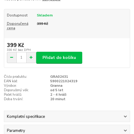
Dostupnost
Skladem
Doporučená
399 Kč
cena
399 Kč
330 Kč
bez DPH
Přidat do košíku
Číslo produktu:
GRA02431
EAN kód:
5900221024319
Výrobce:
Granna
Doporučený věk:
od 5 let
Počet hráčů:
2 - 4 hráči
Doba trvání:
20 minut
Kompletní specifikace
Parametry