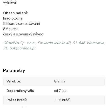
vyhrává!
Obsah balení:
hrací plocha
55 karet se sestavami
8 figurek
český a slovenský návod
GRANNA Sp. z o.o., Edwarda Jelinka 48, 01-646 Warszawa,
PL, bok@granna.pl
Parametry
Výrobce
Granna
Doporučený věk
od 7 let
Počet hráčů
1 - 6 hráčů