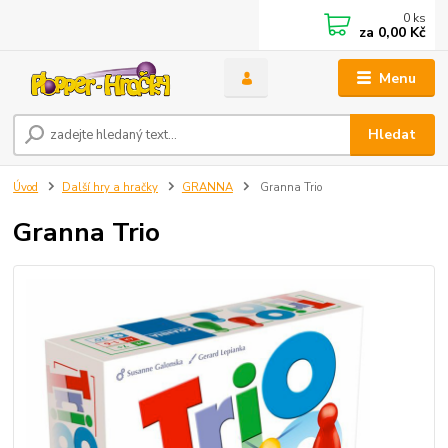
0
ks
za
0,00 Kč
Menu
Hledat
Úvod
Další hry a hračky
GRANNA
Granna Trio
Granna Trio