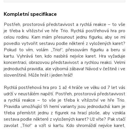
Kompletní specifikace
Postřeh, prostorová představivost a rychlá reakce – to vše
je třeba k vítězství ve hře Trio. Rychlá postřehová hra pro
celou rodinu. Kam mám přesunout jednu figurku, aby se mi
povedlo vytvořit sestavu podle některé z vyložených karet?
Pokud to vím, volám „Trio!“, přesouvám figurku a beru si
kartu. Vyhrává ten, kdo nasbírá nejvíce karet. Hra vyžaduje
koncentraci, obrazovou představivost a rychlou reakci. Velmi
jednoduchá pravidla, ale výborná zábava! Návod v češtině i ve
slovenštině. Může hrát i jeden hráč!
Rychlá postřehová hra pro 1 až 4 hráče ve věku od 7 let vás
udrží v neustálém napětí. Postřeh, prostorová představivost
a rychlá reakce – to vše je třeba k vítězství ve hře Trio.
Pravidla umožňující tři herní varianty jsou jednoduchá: kam je
třeba přemístit jednu z figurek na hrací ploše, aby vznikla
sestava podle některé z vyložených karet? Už víte? Pak stačí
zavolat „Trio!“ a vzít si kartu. Kdo shromáždí nejvíce karet,