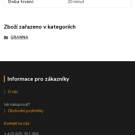
Doba trvání
20 minut
Zboží zařazeno v kategoriích
GRANNA
Informace pro zákazníky
〉
O nás
Jak nakupovat?
〉
Obchodní podmínky
Kontakt na nás:
+ 420 605 361 966