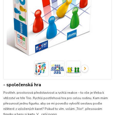
- společenská hra
Postřeh, prostorová představivost a rychlá reakce – to vše je třeba k
vítězství ve hře Trio. Rychlá postřehová hra pro celou rodinu. Kam mám
přesunout jednu figurku, aby se mi povedlo vytvořit sestavu podle
některé z vyložených karet? Pokud to vím, volám „Trio!“, přesouvám
figurku a beru si kartu. V...
celý popis