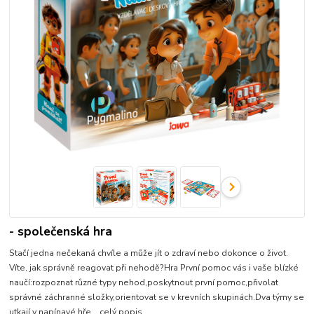
- společenská hra
Stačí jedna nečekaná chvíle a může jít o zdraví nebo dokonce o život.
Víte, jak správně reagovat při nehodě?Hra První pomoc vás i vaše blízké
naučí:rozpoznat různé typy nehod,poskytnout první pomoc,přivolat
správné záchranné složky,orientovat se v krevních skupinách.Dva týmy se
utkají v napínavé hře...
celý popis