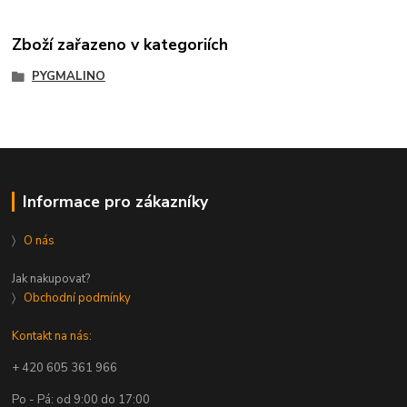
Zboží zařazeno v kategoriích
PYGMALINO
Informace pro zákazníky
〉
O nás
Jak nakupovat?
〉
Obchodní podmínky
Kontakt na nás:
+ 420 605 361 966
Po - Pá: od 9:00 do 17:00