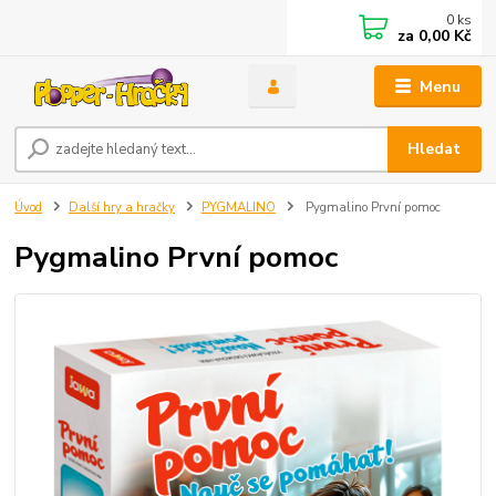
0
ks
za
0,00 Kč
Menu
Hledat
Úvod
Další hry a hračky
PYGMALINO
Pygmalino První pomoc
Pygmalino První pomoc