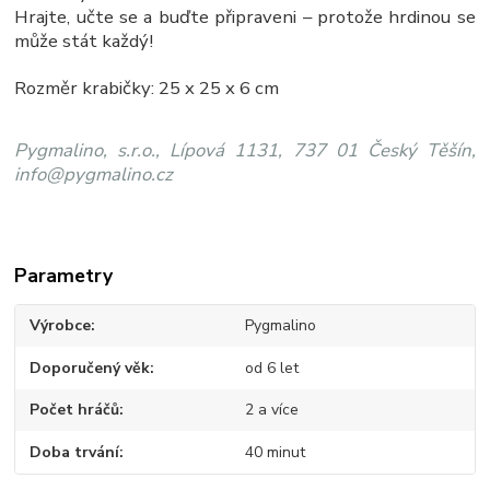
Hrajte, učte se a buďte připraveni – protože hrdinou se
může stát každý!
Rozměr krabičky: 25 x 25 x 6 cm
Pygmalino, s.r.o., Lípová 1131, 737 01 Český Těšín,
info@pygmalino.cz
Parametry
Výrobce
Pygmalino
Doporučený věk
od 6 let
Počet hráčů
2 a více
Doba trvání
40 minut