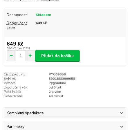
Dostupnost
Skladem
Doporučená
649 Kč
cena
649 Kč
536 Kč
bez DPH
Přidat do košíku
Číslo produktu:
PYG09058
EAN kód:
5901838009058
Výrobce:
Pygmalino
Doporučený věk:
od 6 let
Počet hráčů:
2 a více
Doba trvání:
40 minut
Kompletní specifikace
Parametry