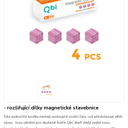
- rozšiřující dílky magnetické stavebnice
Tyto pokročilé kostky nemají vystouplé vodící čáry, což představuje větší
výzvu. Jsou ideální pro zkušené hráče Qbi, kteří chtějí zvýšit svou