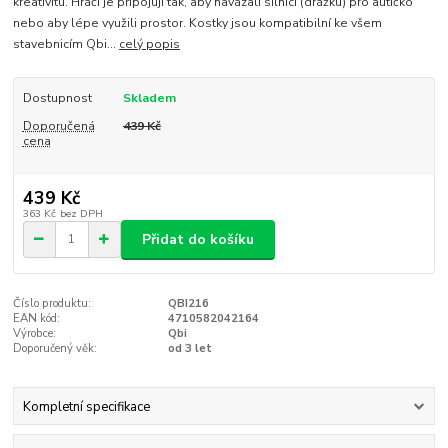
kreativitu. Hráči je připojují tak, aby navázali silnici (drážku) pro autíčko
nebo aby lépe využili prostor. Kostky jsou kompatibilní ke všem
stavebnicím Qbi...
celý popis
Dostupnost
Skladem
Doporučená
439 Kč
cena
439 Kč
363 Kč
bez DPH
Přidat do košíku
Číslo produktu:
QBI216
EAN kód:
4710582042164
Výrobce:
Qbi
Doporučený věk:
od 3 let
Kompletní specifikace