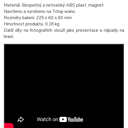
Materiál: Bezpečný a netoxický ABS plast, magnet
Navrženo a vyrobeno na Tchaj-wanu.
Rozměry balení: 225 x 60 x 60 mm
Hmotnost produktu: 0,18 kg
Další díly na fotografiích slouží jako prezentace a nápady na
hraní.