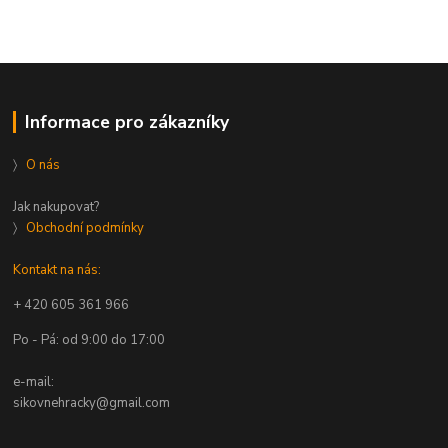
Informace pro zákazníky
〉
O nás
Jak nakupovat?
〉
Obchodní podmínky
Kontakt na nás:
+ 420 605 361 966
Po - Pá: od 9:00 do 17:00
e-mail:
sikovnehracky@gmail.com