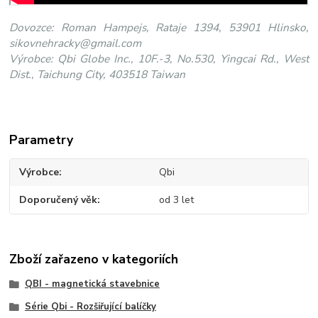
Dovozce: Roman Hampejs, Rataje 1394, 53901 Hlinsko,
sikovnehracky@gmail.com
Výrobce: Qbi Globe Inc., 10F.-3, No.530, Yingcai Rd., West
Dist., Taichung City, 403518 Taiwan
Parametry
Výrobce
Qbi
Doporučený věk
od 3 let
Zboží zařazeno v kategoriích
QBI - magnetická stavebnice
Série Qbi - Rozšiřující balíčky