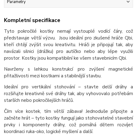
Parametry
Kompletní specifikace
Tyto pokročilé kostky nemají vystouplé vodící čáry, což
představuje větší výzvu. Jsou ideální pro zkušené hráče Qbi,
kteří chtějí zvýšit svou kreativitu. Hráči je připojují tak, aby
navázali silnici (drážku) pro autíčko nebo aby lépe využili
prostor. Kostky jsou kompatibilní ke všem stavebnicím Qbi.
Navrženy s lehkou konstrukcí pro zvýšení magnetické
přitažlivosti mezi kostkami a stabilnější stavbu.
Ideální pro vertikální stohování – stavte delší dráhy a
rozšiřujte kreativně své dráhy tak, aby vyhovovalo potřebám
starších nebo pokročilejších hráčů.
Čím více kostek, tím větší zábava! Jednoduše připojte a
začněte hrát – tyto kostky fungují jako stohovatelné stavební
prvky i komponenty dráhy, což pomáhá dětem rozvíjet
koordinaci ruka-oko, logické myšlení a další.