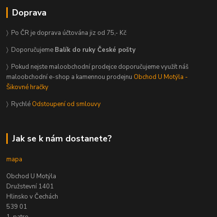
Doprava
〉 Po ČR je doprava účtována jiz od 75,- Kč
〉 Doporučujeme
Balík do ruky České pošty
〉 Pokud nejste maloobchodní prodejce doporučujeme využít náš
maloobchodní e-shop a kamennou prodejnu
Obchod U Motýla -
Šikovné hračky
〉 Rychlé
Odstoupení od smlouvy
Jak se k nám dostanete?
mapa
Obchod U Motýla
Družstevní 1401
Hlinsko v Čechách
539 01