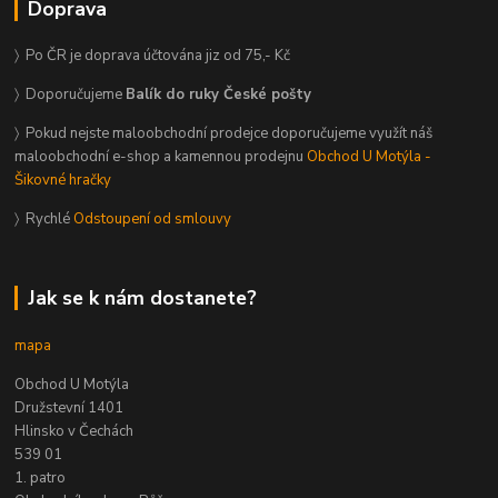
Doprava
〉 Po ČR je doprava účtována jiz od 75,- Kč
〉 Doporučujeme
Balík do ruky České pošty
〉 Pokud nejste maloobchodní prodejce doporučujeme využít náš
maloobchodní e-shop a kamennou prodejnu
Obchod U Motýla -
Šikovné hračky
〉 Rychlé
Odstoupení od smlouvy
Jak se k nám dostanete?
mapa
Obchod U Motýla
Družstevní 1401
Hlinsko v Čechách
539 01
1. patro