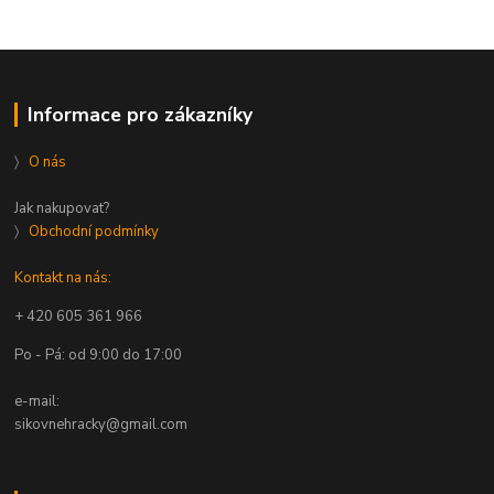
Informace pro zákazníky
〉
O nás
Jak nakupovat?
〉
Obchodní podmínky
Kontakt na nás:
+ 420 605 361 966
Po - Pá: od 9:00 do 17:00
e-mail:
sikovnehracky@gmail.com