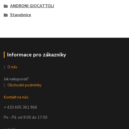
ANDRONI GIOCATTOLI
Stavebnice
Informace pro zákazníky
〉
O nás
Jak nakupovat?
〉
Obchodní podmínky
Kontakt na nás:
+ 420 605 361 966
Po - Pá: od 9:00 do 17:00