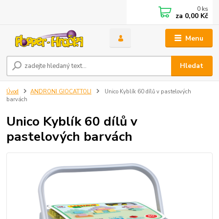
0
ks
za
0,00 Kč
Menu
Hledat
Úvod
ANDRONI GIOCATTOLI
Unico Kyblík 60 dílů v pastelových
barvách
Unico Kyblík 60 dílů v
pastelových barvách