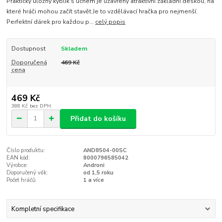
Praktický úložný kyblík s uchem je uzavřený atraktivní základní deskou, na
které hráči mohou začít stavět.Je to vzdělávací hračka pro nejmenší.
Perfektní dárek pro každou p...
celý popis
Dostupnost
Skladem
Doporučená
469 Kč
cena
469 Kč
388 Kč
bez DPH
Přidat do košíku
Číslo produktu:
AND8504-00SC
EAN kód:
8000796585042
Výrobce:
Androni
Doporučený věk:
od 1,5 roku
Počet hráčů:
1 a více
Kompletní specifikace